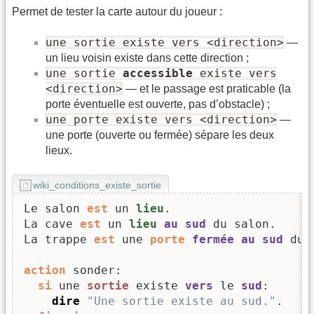
Permet de tester la carte autour du joueur :
une sortie existe vers <direction>
—
un lieu voisin existe dans cette direction ;
une sortie
accessible
existe vers
<direction>
— et le passage est praticable (la
porte éventuelle est ouverte, pas d’obstacle) ;
une porte existe vers <direction>
—
une porte (ouverte ou fermée) sépare les deux
lieux.
wiki_conditions_existe_sortie
Le salon 
est
 un 
lieu
.

La cave 
est
 un 
lieu
au
sud
 du salon.

La trappe 
est
 une 
porte
fermée
au
sud
 du 
action
 sonder:

si
 une 
sortie
 existe 
vers
 le 
sud
:

dire
"Une sortie existe au sud."
.
