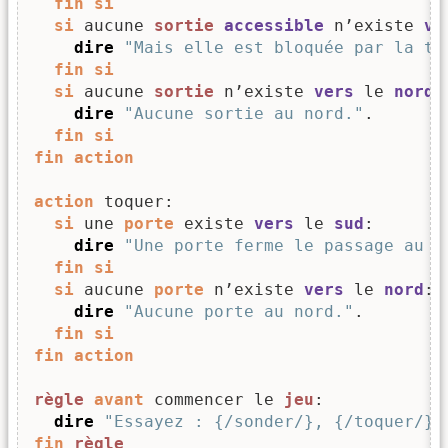
fin
si
si
 aucune 
sortie
accessible
 n’existe 
ve
dire
"Mais elle est bloquée par la tr
fin
si
si
 aucune 
sortie
 n’existe 
vers
 le 
nord
:

dire
"Aucune sortie au nord."
.

fin
si
fin
action
action
 toquer:

si
 une 
porte
 existe 
vers
 le 
sud
:

dire
"Une porte ferme le passage au s
fin
si
si
 aucune 
porte
 n’existe 
vers
 le 
nord
:

dire
"Aucune porte au nord."
.

fin
si
fin
action
règle
avant
 commencer le 
jeu
:

dire
"Essayez : {/sonder/}, {/toquer/}.
fin
règle