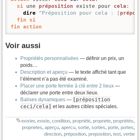
si
 une 
préposition
 existe pour 
cela
:

dire
"Préposition pour cela : [
prépos
fin
si
fin
action
Voir aussi
Propriétés personnalisées
— définir un prix, un
poids…
Description et aperçu
— le texte affiché tant que
l’élément n’a pas été examiné.
Placer une porte fermée à clé entre 2 lieux
—
déclarer une porte entre deux lieux.
[préposition
Balises dynamiques
—
ceci/cela]
et les autres cibles spéciales.
exister
,
existe
,
condition
,
propriété
,
propriete
,
propriétés
,
proprietes
,
aperçu
,
apercu
,
sortie
,
sorties
,
porte
,
portes
,
direction
,
préposition
,
preposition
,
test
,
verbe