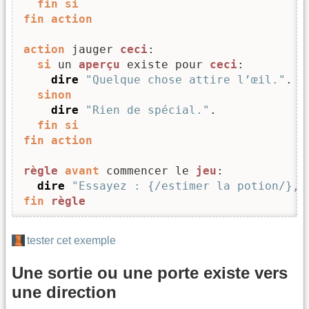
fin
si
fin
action
action
 jauger 
ceci
:

si
 un 
aperçu
 existe pour 
ceci
:

dire
"Quelque chose attire l’œil."
.

sinon
dire
"Rien de spécial."
.

fin
si
fin
action
règle
avant
 commencer le 
jeu
:

dire
"Essayez : {/estimer la potion/}, 
fin
règle
tester cet exemple
Une sortie ou une porte existe vers
une direction