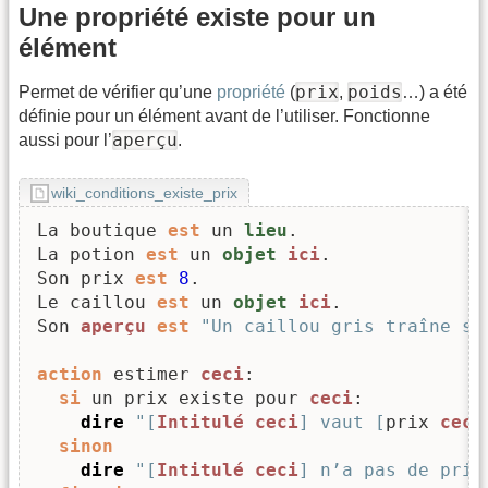
Une propriété existe pour un
élément
prix
poids
Permet de vérifier qu’une
propriété
(
,
…) a été
définie pour un élément avant de l’utiliser. Fonctionne
aperçu
aussi pour l’
.
wiki_conditions_existe_prix
La boutique 
est
 un 
lieu
.

La potion 
est
 un 
objet
ici
.

Son prix 
est
8
.

Le caillou 
est
 un 
objet
ici
.

Son 
aperçu
est
"Un caillou gris traîne su
action
 estimer 
ceci
:

si
 un prix existe pour 
ceci
:

dire
"[
Intitulé
ceci
] vaut [
prix 
ceci
sinon
dire
"[
Intitulé
ceci
] n’a pas de prix