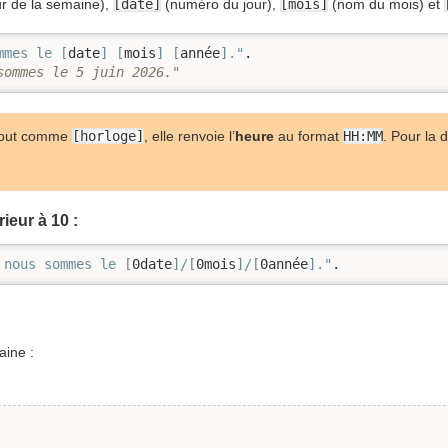
r de la semaine),
[date]
(numéro du jour),
[mois]
(nom du mois) et
mmes le [
date
] [
mois
] [
année
]."
sommes le 5 juin 2026."
 tout comme
[horloge]
, elle renvoie l’
heure
au format
HH:MM
. Pour la d
ieur à 10 :
 nous sommes le [
0date
]/[
0mois
]/[
0année
]."
.
aine :