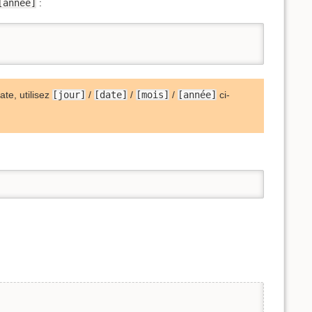
[année]
:
ate, utilisez
[jour]
/
[date]
/
[mois]
/
[année]
ci-