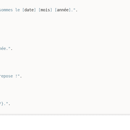
sommes le [
date
] [
mois
] [
année
]."
née."
.

repose !"
.

/}."