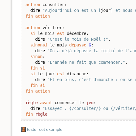
action
 consulter:

dire
"Aujourd'hui on est un [
jour
] et nous 
fin
action
action
 vérifier:

si
 le mois 
est
 décembre:

dire
"C'est le mois de Noël !"
.

sinonsi
 le mois 
dépasse
6
:

dire
"On a déjà dépassé la moitié de l'an
sinon
:

dire
"L'année ne fait que commencer."
.

fin
si
si
 le jour 
est
 dimanche:

dire
"Et en plus, c'est dimanche : on se 
fin
si
fin
action
règle
avant
 commencer le 
jeu
:

dire
"Essayez : {/consulter/} ou {/vérifier
fin
règle
tester cet exemple