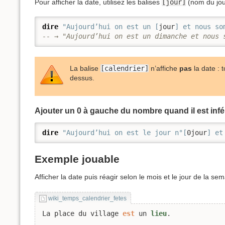
Pour afficher la date, utilisez les balises
[jour]
(nom du jou
dire
"Aujourd’hui on est un [
jour
] et nous so
-- → "Aujourd’hui on est un dimanche et nous 
La balise
[calendrier]
n’affiche
pas
la date :
dessus.
Ajouter un 0 à gauche du nombre quand il est infér
dire
"Aujourd’hui on est le jour n°[
0jour
] et
Exemple jouable
Afficher la date puis réagir selon le mois et le jour de la sem
wiki_temps_calendrier_fetes
La place du village 
est
 un 
lieu
.
