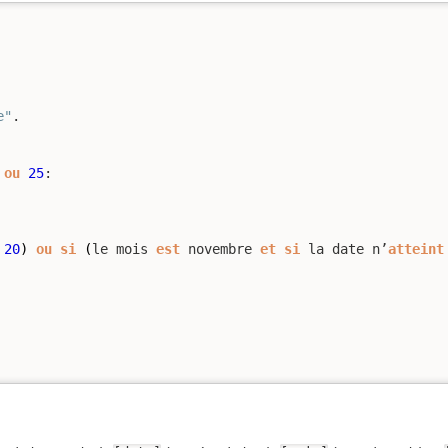
e"
ou
25
:

20
)
ou
si
(
le mois 
est
 novembre 
et
si
 la date n’
atteint